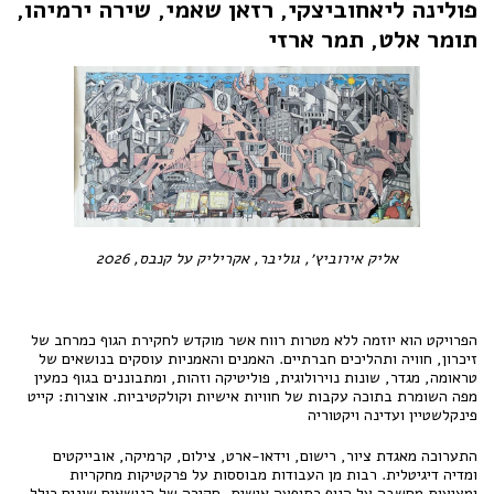
פולינה ליאחוביצקי, רזאן שאמי, שירה ירמיהו,
תומר אלט, תמר ארזי
אליק אירוביץ׳, גוליבר, אקריליק על קנבס, 2026
הפרויקט הוא יוזמה ללא מטרות רווח אשר מוקדש לחקירת הגוף כמרחב של
זיכרון, חוויה ותהליכים חברתיים. האמנים והאמניות עוסקים בנושאים של
טראומה, מגדר, שונות נוירולוגית, פוליטיקה וזהות, ומתבוננים בגוף כמעין
מפה השומרת בתוכה עקבות של חוויות אישיות וקולקטיביות. אוצרות: קייט
פינקלשטיין ועדינה ויקטוריה
התערוכה מאגדת ציור, רישום, וידאו-ארט, צילום, קרמיקה, אובייקטים
ומדיה דיגיטלית. רבות מן העבודות מבוססות על פרקטיקות מחקריות
ומציעות מחשבה על הגוף כתופעה אישית, חקירה של הנושאים שונים כולל