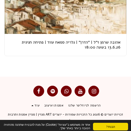
אהובה שרמן ז"ל | "הדרן" | גלריה סמאח עווד | פתיחה חגיגית
13.6.26 בשעה 18:00
הרשמה לניוזלטר שלנו
אמנות ועיצוב
עוד
זכויות יוצרים © 2026 כל הזכויות שמורות -
יוצרים ART מגזין | מגזין אמנות ותרבות
תנאי שימוש
|
מדיניות פרטיות
אתר זה משתמש ב"עוגיות" (Cookie) על-מנת להבטיח שתהנה מהחוויה
הבנתי!
הטובה ביותר באתר שלך.