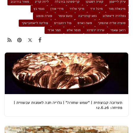
עידן לייטמן
קטיה דסננקו
קריסטינה בורבלה
ליזה קריג
מאור בורוכוב
מיכאלה מור
מיכל ורד
מיקי אלדר
מירי אורן
נעמי כץ
נטלהיה דיאטלוב
נטע קורנייבה
נועם עומר
סוניה פופוב
סופיה טליה טרנסקי
סשה וארס
פול רוזנבוים
פולינה ליאחוביצקי
רזאן שאמי
שירה ירמיהו
תומר אלט
תמר ארזי
תערוכה קבוצתית | "שמש שחורה" | גלריה חנה לאמנות עכשווית |
פתיחה: 12.6.26