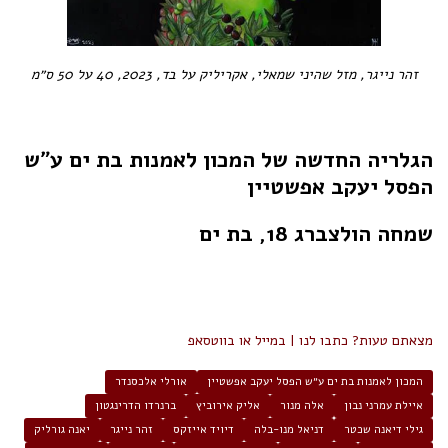
זהר נייגר, מזל שהיני שמאלי, אקריליק על בד, 2023, 40 על 50 ס״מ
הגלריה החדשה של המכון לאמנות בת ים ע״ש
הפסל יעקב אפשטיין
שמחה הולצברג 18, בת ים
מצאתם טעות? כתבו לנו | במייל או בווטסאפ
המכון לאמנות בת ים ע״ש הפסל יעקב אפשטיין
אורלי אלכסנדר
איילת עמרני נבון
אלה מנור
אליק אירוביץ
ברנרדו הדרינגטון
גילי דיאנה שכטר
דניאל מנו-בלה
דיויד אייזקס
זהר נייגר
יאנה גורליק