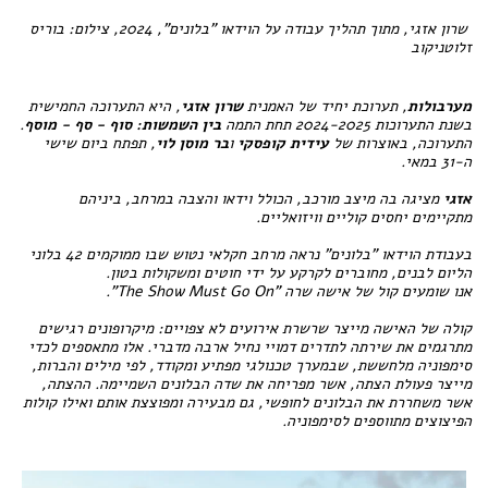
שרון אזגי, מתוך תהליך עבודה על הוידאו "בלונים", 2024,
צילום: בוריס
זלוטניקוב
מערבולות
, תערוכת יחיד של האמנית
שרון אזגי
,
היא התערוכה החמישית
בשנת התערוכות 2024-2025 תחת התמה
בין השמשות: סוף - סף - מוסף
.
התערוכה, באוצרות של
עידית קופסקי
ו
בר מוסן לוי
, תפתח ביום שישי
ה-31 במאי.
אזגי
מציגה בה מיצב מורכב, הכולל וידאו והצבה במרחב, ביניהם
מתקיימים יחסים קוליים וויזואליים.
בעבודת הוידאו "בלונים" נראה מרחב חקלאי נטוש שבו ממוקמים 42 בלוני
הליום לבנים, מחוברים לקרקע על ידי חוטים ומשקולות בטון.
אנו שומעים קול של אישה שרה "The Show Must Go On".
קולה של האישה מייצר שרשרת אירועים לא צפויים: מיקרופונים רגישים
מתרגמים את שירתה לתדרים דמויי נחיל ארבה מדברי. אלו מתאספים לכדי
סימפוניה מלחששת, שבמערך טכנולגי מפתיע ומקודד, לפי מילים והברות,
מייצר פעולת הצתה, אשר מפריחה את שדה הבלונים השמיימה. ההצתה,
אשר משחררת את הבלונים לחופשי, גם מבעירה ומפוצצת אותם ואילו קולות
הפיצוצים מתווספים לסימפוניה.