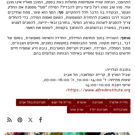
התהפכו, הנחות שהיו אקסיומות מוטלות כעת בספק, המובן מאליו אינו מובן
עוד. מהו טוב ומהו רע? כיצד ניתן להבדיל? המילה "סוף" מסמנת את החלק
הגומר, הנקודה בה הדבר חדל להתקיים.
סף:
הסף הוא שער, פתח שחייבים
לעבור דרכו במאבק להחזרת המשמעות, הטעם ואמות המידה. כדי להחלים
צריך להסכים לשהות במרחב הסיפי, בחורבן ובאי-ידיעה, להסכים לפגוש
באובדן, בפשרה ובהשתנות. להתחכך בקצוות, לטעום את האפר.
מוסף:
השהייה בתוך תחושת החידלון, החרדה והאימה מאפשרת, בסופו של
דבר, נביטת תקווה. מתוך התבוססות במקומות נמוכים, סדוקים ושבורים,
מתוך המחלה, הפרידה, האובדן וקריסת המערכות, נובט זרע שמפיח חיים
חדשים בתודעה ובגוף ומסייע באיתור הכוחות הגלומים בהם.
כתובת הגלריה:
שביל המרץ 6, קריית המלאכה, תל אביב
שעות פתיחה: ד' 10:00-14:00, ה' 20:00-16:00,
שישי ושבת 14:00-10:00
https://www.alfredinstitute.org/
גלריה אלפרד
תערוכה
אוצרת
נורית טל-טנא
תערוכות בתל אביב
מערבולות
תערוכת יחיד
שרון אזגי