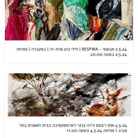
2.5.24 תנשמי - RESPIRA | לילי כהן פרח-יה | במעבדה | פתיחה
2.5.24 בשעה 20:00
4.5.24 אוֹת ו־כֶּתם ורדה בְּרֶגר רטרוספקטיבה בבית האמנים בתל
אביב | פתיחה 4.5.24 בשעה 11:00