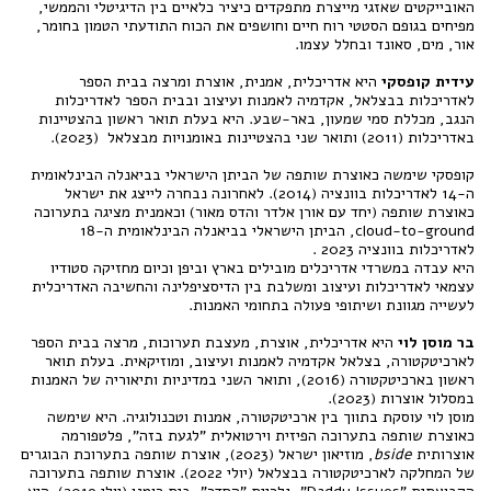
האובייקטים שאזגי מייצרת מתפקדים כיציר כלאיים בין הדיגיטלי והממשי,
מפיחים בגופם הסטטי רוח חיים וחושפים את הכוח התודעתי הטמון בחומר,
אור, מים, סאונד ובחלל עצמו.
עידית קופסקי
היא אדריכלית, אמנית, אוצרת ומרצה בבית הספר
לאדריכלות בבצלאל, אקדמיה לאמנות ועיצוב ובבית הספר לאדריכלות
הנגב, מכללת סמי שמעון, באר-שבע. היא בעלת תואר ראשון בהצטיינות
באדריכלות (2011) ותואר שני בהצטיינות באומנויות מבצלאל (2023).
קופסקי שימשה כאוצרת שותפה של הביתן הישראלי בביאנלה הבינלאומית
ה-14 לאדריכלות בוונציה (2014). לאחרונה נבחרה לייצג את ישראל
כאוצרת שותפה (יחד עם אורן אלדר והדס מאור) וכאמנית מציגה בתערוכה
cloud-to-ground, הביתן הישראלי בביאנלה הבינלאומית ה-18
לאדריכלות בוונציה 2023 .
היא עבדה במשרדי אדריכלים מובילים בארץ וביפן וכיום מחזיקה סטודיו
עצמאי לאדריכלות ועיצוב ומשלבת בין הדיסציפלינה והחשיבה האדריכלית
לעשייה מגוונת ושיתופי פעולה בתחומי האמנות.
בר מוסן לוי
היא אדריכלית, אוצרת, מעצבת תערוכות, מרצה בבית הספר
לארכיטקטורה, בצלאל אקדמיה לאמנות ועיצוב, ומוזיקאית. בעלת תואר
ראשון בארכיטקטורה (2016), ותואר השני במדיניות ותיאוריה של האמנות
במסלול אוצרות (2023).
מוסן לוי עוסקת בתווך בין ארכיטקטורה, אמנות וטכנולוגיה. היא שימשה
כאוצרת שותפה בתערוכה הפיזית וירטואלית "לגעת בזה", פלטפורמה
אוצרותית
bside
, מוזיאון ישראל (2023), אוצרת שותפה בתערוכת הבוגרים
של המחלקה לארכיטקטורה בבצלאל (יולי 2022). אוצרת שותפה בתערוכה