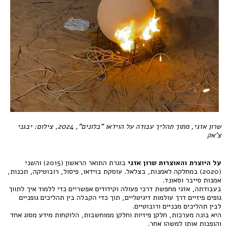
שרון אזגי, מתוך תהליך עבודה על הוידאו "בלונים", 2024,
צילום: יבגני
צ'אק
על היוצרת והאוצרות
שרון אזגי
בוגרת התואר הראשון (2015) והשני
(2020) במחלקה לאמנות, בצלאל. עוסקת בוידאו, פיסול, רובוטיקה, תכנות,
אמנות סייבר וסאונד.
בעבודתה, אזגי מחפשת דרכי פעולה וקידודים אפשריים כדי ללמוד איך לתווך
גופים פיזיים דרך עולמות דיגיטליים, תוך כדי הקבלה בין תהליכים גופניים
לבין תהליכים מכניים ורובוטיים.
היא בונה מערכות, חלקן פיזיות וחלקן ממוחשבות, הלוקחות מידע מסוג אחד
והופכות אותו למשהו אחר.