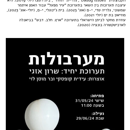
הקבוצתית "Daddy Issues", גלריית "החדר", בית רומנו (יולי 2019). היא
עיצבה תערוכות בין השאר בתערוכת "עיר מפעל" עבור האמן איתמר
שמשוני, גלריה טדי, י-ם (אוג' 2023). בית ג'ינוגלי, י-ם, (יולי-אוג' 2023),
מוזיאון בת ים (יולי 2021).
עוזרת מחקר לביתן הישראלי בתערוכה "ארץ. חלב. דבש" בביאנלה
לארכיטקטורה בונציה (2020).