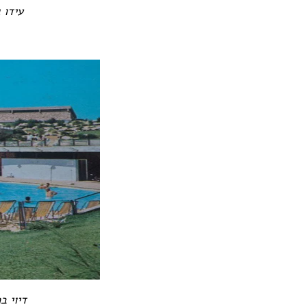
עידו גו
דיוי ברא