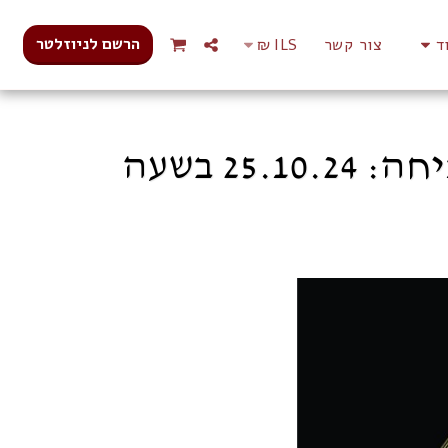
הרשם לניוזלטר
ד
צור קשר
ILS
₪
תערוכה קבוצתית "דיס / לוקציה" | גלריה P8 | פתיחה: 25.10.24 בשעה