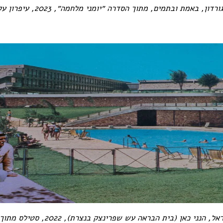
רדון, באמת ובתמים, מתוך הסדרה ״יומני מלחמה״, 2023, עיפרון על נייר
ל, הנני כאן (בית הבראה עש שפרינצק בנצרת), 2022, סטילס מתוך וידאו